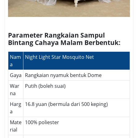
Parameter Rangkaian Sampul
Bintang Cahaya Malam Berbentuk:
Nam
Night Light Star Mosquito Net
a
Gaya
Rangkaian nyamuk bentuk Dome
War
Putih (boleh suai)
na
Harg
16.8 yuan (bermula dari 500 keping)
a
Mate
100% poliester
rial