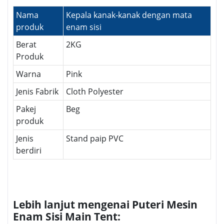
Nama
Kepala kanak-kanak dengan mata
produk
enam sisi
Berat
2KG
Produk
Warna
Pink
Jenis Fabrik
Cloth Polyester
Pakej
Beg
produk
Jenis
Stand paip PVC
berdiri
Lebih lanjut mengenai Puteri Mesin
Enam Sisi Main Tent: