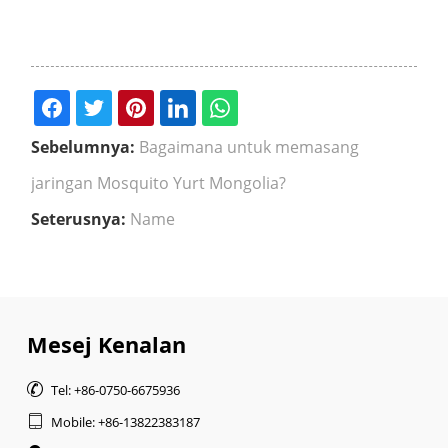
Sebelumnya:
Bagaimana untuk memasang
jaringan Mosquito Yurt Mongolia?
Seterusnya:
Name
Mesej Kenalan

Tel: +86-0750-6675936

Mobile: +86-13822383187