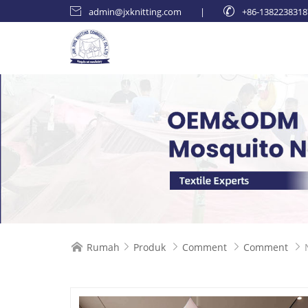

admin@jxknitting.com
|

+86-138223831
Rumah
Produk
Comment
Comment




