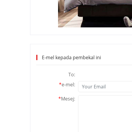
E-mel kepada pembekal ini
To:
JUNXING
*
e-mel:
*
Mesej: