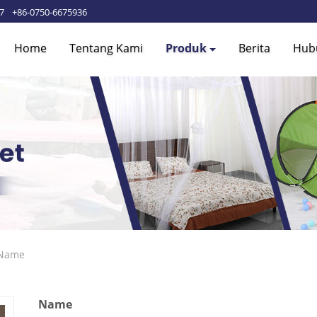
87
+86-0750-6675936
Home
Tentang Kami
Produk
Berita
Hub
Name
Name